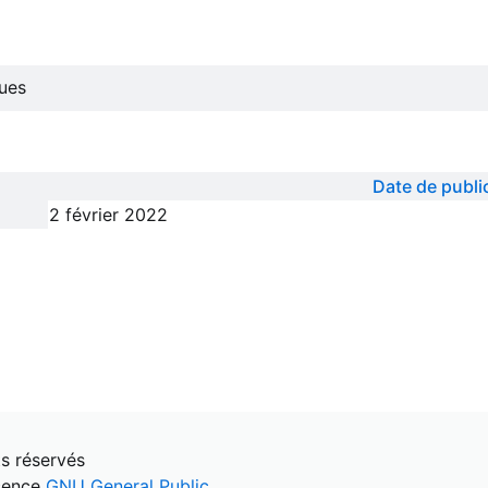
ues
Date de publi
2 février 2022
s réservés
icence
GNU General Public