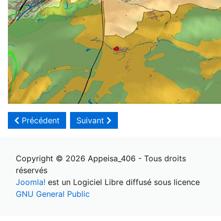
Article précédent : Que dit-on des paysages locaux ?
Article suivant : 2020 : le confinemen
Précédent
Suivant
Copyright © 2026 Appeisa_406 - Tous droits
réservés
Joomla!
est un Logiciel Libre diffusé sous licence
GNU General Public