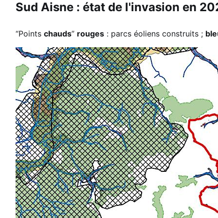
Sud Aisne : état de l'invasion en 2
“Points
chauds
”
rouges
: parcs éoliens construits ;
ble