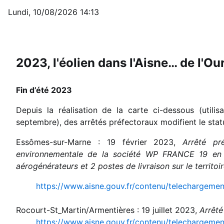
Lundi, 10/08/2026
14:13
2023, l'éolien dans l'Aisne… de l'Ou
Fin d’été 2023
Depuis la réalisation de la carte ci-dessous (util
septembre), des arrêtés préfectoraux modifient le stat
Essômes-sur-Marne : 19 février 2023,
Arrêté pr
environnementale de la société WP FRANCE 19 en v
aérogénérateurs et 2 postes de livraison sur le territ
https://www.aisne.gouv.fr/contenu/telechargem
Rocourt-St_Martin/Armentières : 19 juillet 2023,
Arrêté
https://www.aisne.gouv.fr/contenu/telecharge