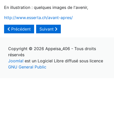
En illustration : quelques images de l'avenir,
http://www.esserta.ch/avant-apres/
Article précédent : Cri du cœur 2016, … 2021
Article suivant : 2007… 2017 : Il nous d
Précédent
Suivant
Copyright © 2026 Appeisa_406 - Tous droits
réservés
Joomla!
est un Logiciel Libre diffusé sous licence
GNU General Public